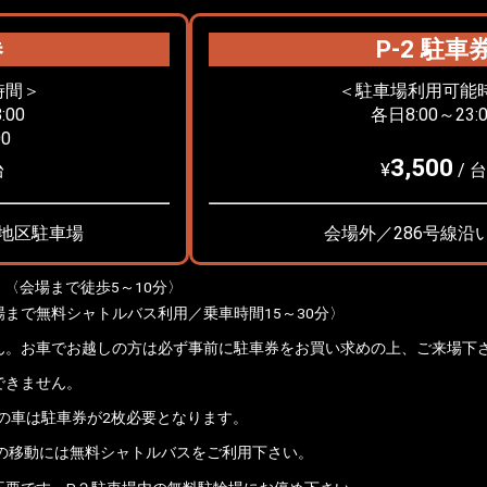
券
P-2 駐車
時間＞
＜駐車場利用可能
:00
各日8:00～23:0
0
3,500
台
¥
/ 台
地区駐車場
会場外／286号線沿
 〈会場まで徒歩5～10分〉
会場まで無料シャトルバス利用／乗車時間15～30分〉
ん。お車でお越しの方は必ず事前に駐車券をお買い求めの上、ご来場下
できません。
の車は駐車券が2枚必要となります。
場の移動には無料シャトルバスをご利用下さい。