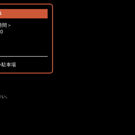
券
時間＞
0
い駐車場
さい。