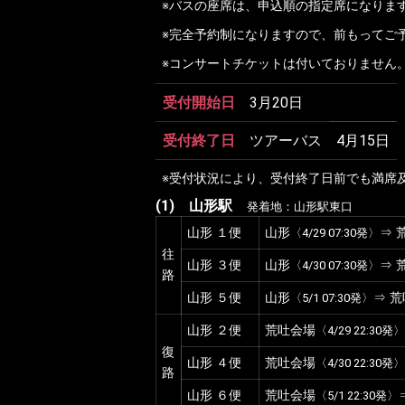
※バスの座席は、申込順の指定席になりま
※完全予約制になりますので、前もってご
※コンサートチケットは付いておりません
受付開始日
3月20日
受付終了日
ツアーバス
4月15日
※受付状況により、受付終了日前でも満席
(1)
山形駅
発着地：山形駅東口
山形
１便
山形
⇒ 
〈4/29 07:30発〉
往
山形
３便
山形
⇒ 
〈4/30 07:30発〉
路
山形
５便
山形
⇒ 
〈5/1 07:30発〉
山形
２便
荒吐会場
〈4/29 22:30発〉
復
山形
４便
荒吐会場
〈4/30 22:30発〉
路
山形
６便
荒吐会場
〈5/1 22:30発〉