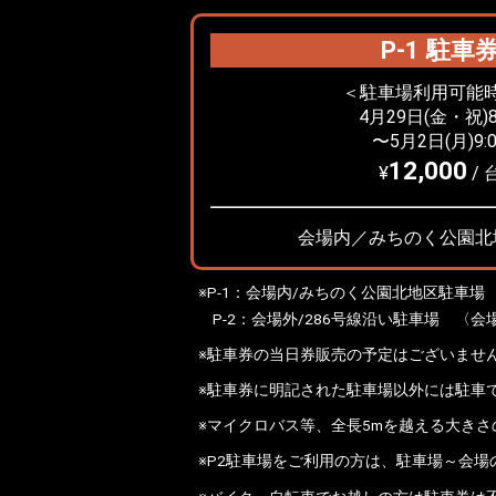
P-1 駐車
＜駐車場利用可能
4月29日(金・祝)8
〜5月2日(月)9:0
12,000
¥
/ 
会場内／みちのく公園北
※P-1：会場内/みちのく公園北地区駐車場
P-2：会場外/286号線沿い駐車場 〈
※駐車券の当日券販売の予定はございませ
※駐車券に明記された駐車場以外には駐車
※マイクロバス等、全長5mを越える大きさ
※P2駐車場をご利用の方は、駐車場～会